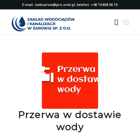
E-mail: zwikzarow@pro.onet.pl, telefon: +48 74 858 06 10
Przerwa w dostawie
wody