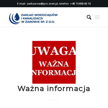
E-mail: zwikzarow@pro.onet.pl, telefon: +48 74 858 06 10
Ważna informacja