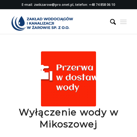
E-mail: zwikzarow@pro.onet.pl, telefon: +48 74 858 06 10
Wyłączenie wody w
Mikoszowej