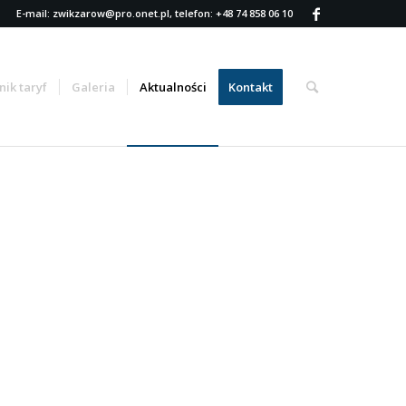
E-mail: zwikzarow@pro.onet.pl, telefon: +48 74 858 06 10
nik taryf
Galeria
Aktualności
Kontakt