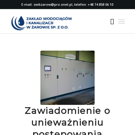
E-mail: zwikzarow@pro.onet.pl, telefon: +48 74 858 06 10
Zawiadomienie o
unieważnieniu
postępowania