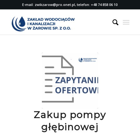
E-mail: zwikzarow@pro.onet.pl, telefon: +48 74 858 06 10
Zakup pompy
głębinowej