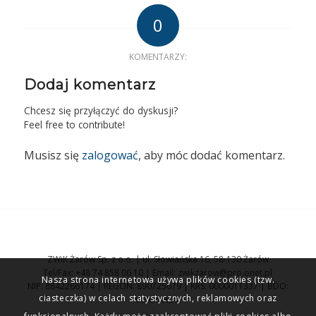
0
KOMENTARZY:
Dodaj komentarz
Chcesz się przyłączyć do dyskusji?
Feel free to contribute!
Musisz się
zalogować
, aby móc dodać komentarz.
ZWiK Żarów Sp. z o.o. | ul. Słowiańska 16, 58-130 Żarów
Tel/Fax: +48 74 858 06 10 | Email: zwikzarow@pro.onet.pl
Nasza strona internetowa używa plików cookies (tzw.
NIP: 8842266174 | REGON: 890725679 | KRS: 0000011337 | BDO:
ciasteczka) w celach statystycznych, reklamowych oraz
000560635